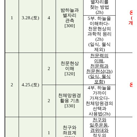
별자리를
찾는 방법
밤하늘과
(2h)
온
별자리
1
3.28.(
토
)
4
(
연
5
부
.
하늘을
관측
개
이해하다
-
[300]
천문현상의
과학적 원리
(2h)
(
일식
,
월식
제외
)
천문력의
이해
,
천문현상
천문력과
2
이해
천문현상
(2h)
[320]
(
일식
,
월식
포함
)
2
4.25.(
토
)
온
4
부
.
하늘을
가까이
천체망원경
가져오다
-
2
활용 기초
천체망원경의
[330]
선택과
사용법
(2h)
천구와
일주운동
,
천구와
경위대와
1
좌표계
적도의