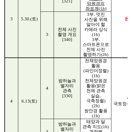
[321]
망원경의
좌표계
(1h)
3
부
.
멋진
3
5.30.(
토
)
온
사진을 위해
알아야 할
천체 사진
카메라 상식
3
촬영 개요
(1h)
[340]
3
부
.
스마트폰으로
천체 사진
촬영하기
(2h)
천체망원경
활용
(
파인더정렬
)
(1h)
밤하늘과
천체망원경
별자리
활용
(
밝은
4
관측
천체 관측
[330]
실습
,
양
극축정렬
)
4
6.13(
토
)
국토정중
(2h)
쌍안경 활용
(1h)
태양과 달
밤하늘과
관측 지도
(1h)
별자리
3
계절별