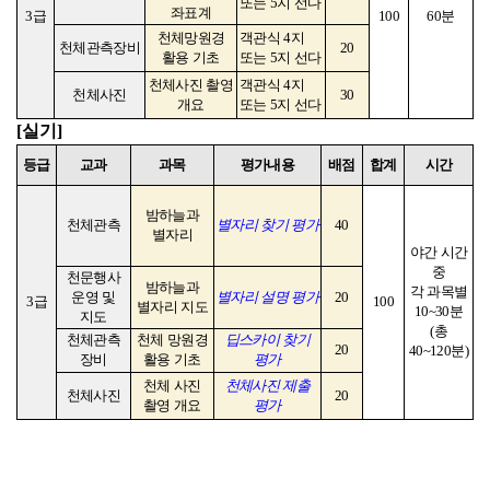
또는
5
지 선다
좌표계
3
급
100
60
분
천체망원경
객관식
4
지
천체관측장비
20
활용 기초
또는
5
지 선다
천체사진 촬영
객관식
4
지
천체사진
30
개요
또는
5
지 선다
[
실기
]
등급
교과
과목
평가내용
배점
합계
시간
밤하늘과
천체관측
별자리 찾기 평가
40
별자리
야간 시간
중
천문행사
밤하늘과
각 과목별
운영 및
별자리 설명 평가
20
3
급
100
별자리 지도
10~30
분
지도
(
총
천체관측
천체 망원경
딥스카이 찾기
20
40~120
분
)
장비
활용 기초
평가
천체 사진
천체사진 제출
천체사진
20
촬영 개요
평가