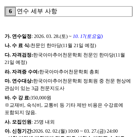
6
연수 세부 사항
가
.
연수일정
: 2026. 03. 28.(
토
) ~
10. 17(
토요일
)
나
.
수 료 식
:
천문인 한마당
(11
월
21
일 예정
)
다
.
자격검정
:
한국아마추어천문학회 천문인 한마당
(11
월
21
일 예정
)
라
.
자격증 수여
:
한국아마추어천문학회 총회
마
.
연수대상
:
한국아마추어천문학회 정회원 중 천문 현상에
관심이 있는
3
급 천문지도사
바
.
수 강 료
:
350,000
원
※
교재비
,
숙식비
,
교통비 등 기타 제반 비용은 수강료에
포함되지 않음
.
사
.
모집인원
: 25
명 내외
아
.
신청기간
:
2026. 02. 02.(
월
) 10:00 ~ 03. 27.(
금
) 24:00