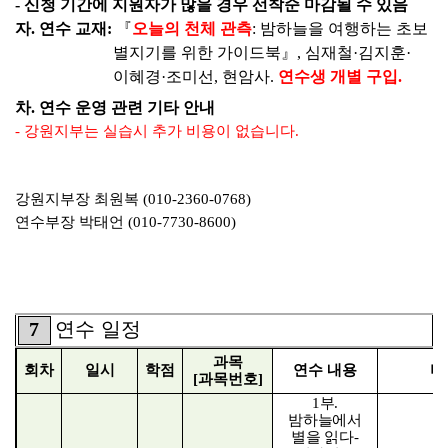
-
신청 기간에 지원자가 많을 경우 선착순 마감될 수 있음
자
.
연수 교재
:
『
오늘의 천체 관측
:
밤하늘을 여행하는 초보
별지기를 위한 가이드북
』
,
심재철
·
김지훈
·
이혜경
·
조미선
,
현암사
.
연수생 개별 구입
.
차
.
연수 운영 관련 기타 안내
-
강원지부는 실습시 추가 비용이 없습니다
.
강원지부장 최원복
(010-2360-0768)
연수부장 박태언
(010-7730-8600)
7
연수 일정
과목
회차
일시
학점
연수 내용
비
[
과목번호
]
1
부
.
밤하늘에서
별을 읽다
-