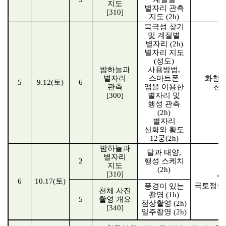
지도
별자리 관측
[310]
지도
(2h)
북극성 찾기
및 계절별
별자리
(2h)
별자리 지도
(
성도
)
밤하늘과
사용방법
,
별자리
스마트폰
화천 
5
9.12(
토
)
6
관측
앱을 이용한
천
[300]
별자리 및
행성 관측
(2h)
별자리
신화와 황도
12
궁
(2h)
밤하늘과
달과 태양
,
별자리
2
행성 스케치
지도
(2h)
[310]
양
6
10.17(
토
)
국토정중
풍경이 있는
천체 사진
촬영
(1h)
5
촬영 개요
점상촬영
(2h)
[340]
일주촬영
(2h)