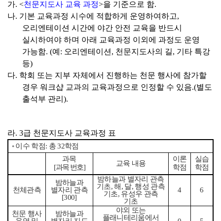
가
. <
천문지도사 교육 과정
>
을 기준으로 함
.
나
.
기본 교육과정 시수에 적합하게 운영하여하고
,
오리엔테이션 시간에 야간 안전 교육을 반드시
실시하여야 하며 아래 교육과정 이외에 과정도 운영
가능함
. (
예
:
오리엔테이션
,
천문지도사의 길
,
기타 특강
등
)
다
.
학회 또는 지부 자체에서 진행하는 천문 행사에 참가할
경우 워크샵 교과의 교육과정으로 인정할 수 있음
.(
별도
출석부 관리
).
라
. 3
급 천문지도사 교육과정 표
◦
이수 학점
:
총
32
학점
과목
이론
실습
교육 내용
[
과목 번호
]
학점
학점
밤하늘과 별자리 관측
밤하늘과
기초
,
해
,
달
,
행성 관측
천체관측
별자리 관측
4
6
기초
,
유성우 관측
[300]
기초
야외 또는
천문 행사
밤하늘과
플래니테리움에서