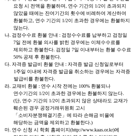
요청 시 전액을 환불하며
,
연수 기간의
1/2
이 초과되지
않았을 때에는 잔여기간의 횟수에 비례하여 계산하여
환불하고
,
연수 기간의
1/2
이 초과한 경우에는 환불하지
않는다
.
나
.
검정수수료 환불 안내
:
검정수수료를 납부하고 검정일
7
일 전에 환불 의사를 밝힌 경우에는 이체수수료를
제외하고 환불한다
.
검정일
7
일 이내부터는 환불 수수료
50%
공제 후 환불한다
.
다
.
자격증 발급비 환불 안내
:
자격증 발급 신청일로부터
1
주일 이내에 자격증 발급을 취소하는 경우에는 자격증
발급비를 환불한다
.
라
.
교재비 환불
:
연수 시작 전에는
100%
환불되나
연수기간의
1/2
이 초과한 경우에는 환불하지 않는다
.
(
단
,
연수 기간의
1/2
이 초과되지 않은 상태라도 교재가
훼손된 경우 공정거래위원회 고시
「
소비자분쟁해결기준
」
에 따라 손해금 비율에
해당하는 금액을 제외하고 환불한다
.)
마
.
연수 신청 시 학회 홈페이지
(
http://www.kaas.or.kr)
에