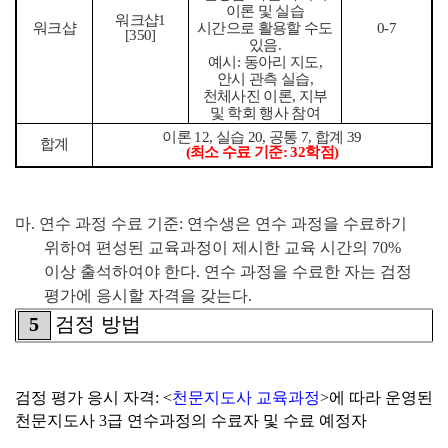
이론 및 실습
워크샵
1
워크샵
시간으로 활용할 수도
0-7
[350]
있음
.
예시
:
동아리 지도
,
안시 관측 실습
,
천체사진 이론
,
지부
및 학회 행사 참여
이론
12,
실습
20,
공통
7,
합계
39
합계
(
최소 수료 기준
: 32
학점
)
마
.
연수 과정 수료 기준
:
연수생은 연수 과정을 수료하기
위하여 편성된 교육과정이 제시한 교육 시간의
70%
이상 출석하여야 한다
.
연수 과정을 수료한 자는 검정
평가에 응시할 자격을 갖는다
.
5
검정 방법
검정 평가 응시 자격
: <
천문지도사 교육과정
>
에 따라 운영된
천문지도사
3
급 연수과정의 수료자 및 수료 예정자