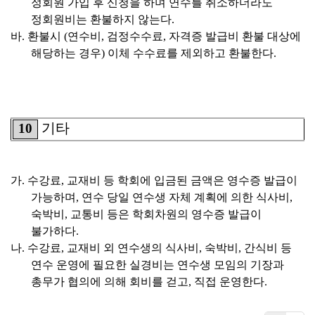
정회원 가입 후 신청을 하며 연수를 취소하더라도
정회원비는 환불하지 않는다
.
바
.
환불시
(
연수비
,
검정수수료
,
자격증 발급비 환불 대상에
해당하는 경우
)
이체 수수료를 제외하고 환불한다
.
기타
10
가
.
수강료
,
교재비 등 학회에 입금된 금액은 영수증 발급이
가능하며
,
연수 당일 연수생 자체 계획에 의한 식사비
,
숙박비
,
교통비 등은 학회차원의 영수증 발급이
불가하다
.
나
.
수강료
,
교재비 외 연수생의 식사비
,
숙박비
,
간식비 등
연수 운영에 필요한 실경비는 연수생 모임의 기장과
총무가 협의에 의해 회비를 걷고
,
직접 운영한다
.