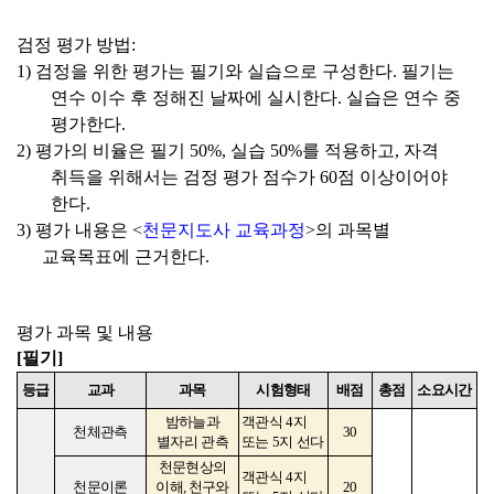
검정 평가 방법
:
1)
검정을 위한 평가는 필기와 실습으로 구성한다
.
필기는
연수 이수 후 정해진 날짜에 실시한다
.
실습은 연수 중
평가한다
.
2)
평가의 비율은 필기
50%,
실습
50%
를 적용하고
,
자격
취득을 위해서는 검정 평가 점수가
60
점 이상이어야
한다
.
3)
평가 내용은
<
천문지도사 교육과정
>
의 과목별
교육목표에 근거한다
.
평가 과목 및 내용
[
필기
]
등급
교과
과목
시험형태
배점
총점
소요시간
밤하늘과
객관식
4
지
천체관측
30
별자리 관측
또는
5
지 선다
천문현상의
객관식
4
지
천문이론
이해
,
천구와
20