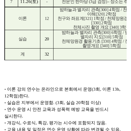
7
11.26(
토
)
-
천문인 한마당
(3
급 검정
) -
장소는 추
밤하늘과 별자리 관측
[300] 4
학점
/
천
이해
[320] 2
학점
이론
12
천구와 좌표계
[321] 1
학점
/
천체망원경 
[330] 2
학점
천체사진 촬영 개요
[340] 3
학점
밤하늘과 별자리 관측
[300] 6
학점
/
밤
별자리 지도
[310] 5
학점
실습
20
천체망원경 활용기초
[330] 4
학점
/
천
촬영개요
[340] 5
학점
계
32
◦
이론 강의 연수는 온라인으로 본회에서 운영
(3
회
,
이론
13h,
12
학점
)
한다
.
◦
실습은 지부에서 운영함
. (3
회
,
실습
20
학점 이상
)
◦
연수 운영 시 안전 교육과 성폭력 예방 교육을 반드시
실시한다
.
◦
개강식
,
수료식
,
특강
,
평가는 시수에 포함되지 않음
.
◦
교육 내용 및 일정은 연수 운영 상황에 따라 변경될 수 있음
.