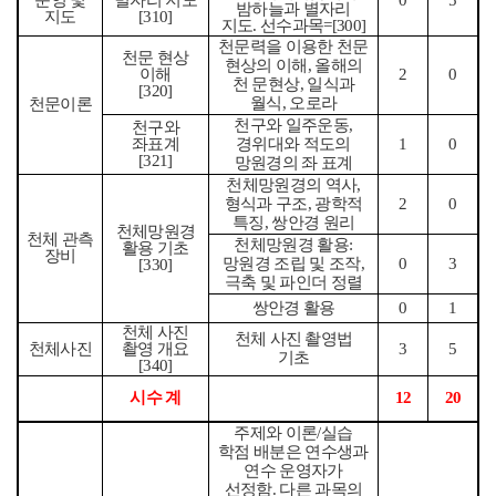
운영 및
별자리 지도
0
5
밤하늘과 별자리
지도
[310]
지도
.
선수과목
=[300]
천문력을 이용한 천문
천문 현상
현상의 이해
,
올해의
이해
2
0
천 문현상
,
일식과
[320]
월식
,
오로라
천문이론
천구와 일주운동
,
천구와
좌표계
경위대와 적도의
1
0
[321]
망원경의 좌 표계
천체망원경의 역사
,
형식과 구조
,
광학적
2
0
특징
,
쌍안경 원리
천체망원경
천체 관측
천체망원경 활용
:
활용 기초
장비
망원경 조립 및 조작
,
0
3
[330]
극축 및 파인더 정렬
쌍안경 활용
0
1
천체 사진
천체 사진 촬영법
천체사진
촬영 개요
3
5
기초
[340]
시수 계
12
20
주제와 이론
/
실습
학점 배분은 연수생과
연수 운영자가
선정함
.
다른 과목의