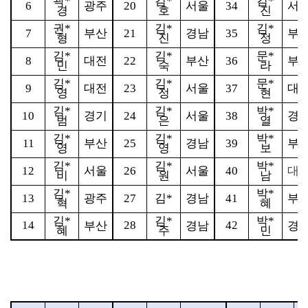
곽
*
김
*
김
*
6
광주
20
서울
34
서
경
호
진
권
*
김
*
김
*
7
부산
21
경남
35
부
형
진
정
김
*
김
*
문
*
8
대전
22
부산
36
부
민
숙
라
김
*
김
*
문
*
9
대전
23
서울
37
대
영
정
현
김
*
김
*
박
*
10
경기
24
서울
38
경
범
은
열
김
*
김
*
박
*
11
부산
25
경남
39
부
영
영
보
김
*
김
*
박
*
12
서울
26
서울
40
대
비
원
남
김
*
박
*
13
광주
27
김
*
경남
41
부
혁
혜
김
*
김
*
박
*
14
28
42
부산
경남
경
혜
주
민