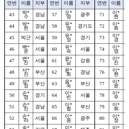
연번
이름
지부
연번
이름
지부
연번
이름
박
*
오
*
이
*
43
경남
57
광주
71
수
영
현
박
*
유
*
이
*
44
경남
58
경기도
72
헌
영
희
유
*
이
*
45
박근
서울
59
경기
73
정
경
백
*
유
*
이
*
46
서울
60
서울
74
운
숙
영
변
*
윤
*
이
*
47
서울
61
강원
75
진
남
진
서
*
윤
*
이
*
48
부산
62
경남
76
진
희
현
성
*
음
*
이
*
49
부산
63
부산
77
정
숙
윤
손
*
이
*
이
*
50
경기
64
서울
78
영
빈
우
손
*
이
*
이
*
51
경남
65
부산
79
진
형
희
손
*
이
*
이
*
52
서울
66
광주
80
라
원
정
송
*
이
*
이
*