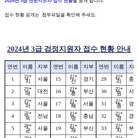
2024년 3급 천문지도사 접수 현황
을 공개 합니다.
접수 현황 공개는 첨부파일을 확인해 주세요.
2024
년
3
급 검정지원자 접수 현황 안내
연번
이름
지부
연번
이름
지부
연번
이름
지
강
*
김
*
김
*
1
서울
15
경기
29
충
지
선
리
강
*
김
*
김
*
2
대전
16
부산
30
서
애
훈
원
강
*
김
*
김
*
3
서울
17
서울
31
경
아
혜
종
공
*
김
*
김
*
4
전남
18
충남
32
경
득
영
경
곽
*
김
*
김
*
5
서울
19
부산
33
부
균
재
지