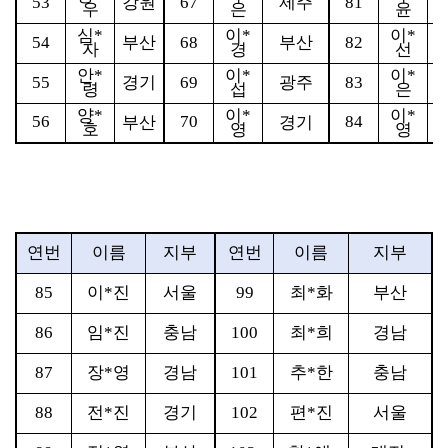
53
강원
67
제주
81
우
은
윤
심
*
이
*
이
*
54
부산
68
부산
82
자
경
선
안
*
이
*
이
*
55
경기
69
광주
83
령
섭
은
양
*
이
*
이
*
56
70
84
부산
경기
호
영
영
연번
이름
지부
연번
이름
지부
85
이
*
진
서울
99
최
*
화
부산
86
임
*
진
충남
100
최
*
희
경남
87
장
*
영
경남
101
추
*
한
충남
88
전
*
진
경기
102
편
*
진
서울