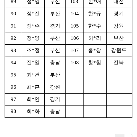
89
정
*
영
부산
103
한
*
애
대전
90
정
*
진
부산
104
한
*
규
경기
91
정
*
주
경기
105
한
*
수
강원
92
정
*
영
부산
106
허
*
리
부산
93
조
*
정
부산
107
홍
*
창
강원도
94
진
*
일
충남
108
황
*
철
전북
95
최
*
건
부산
96
최
*
훈
강원
97
최
*
연
경기
98
최
*
화
충남