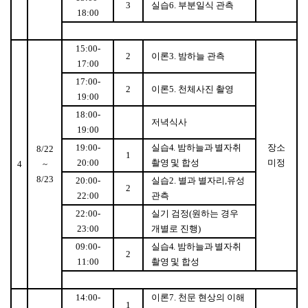
3
실습
6.
부분일식 관측
18:00
15:00-
2
이론
3.
밤하늘 관측
17:00
17:00-
2
이론
5.
천체사진 촬영
19:00
18:00-
저녁식사
19:00
19:00-
실습
4.
밤하늘과 별자취
장소
8/22
1
20:00
촬영 및 합성
미정
4
~
8/23
20:00-
실습
2.
별과 별자리
,
유성
2
22:00
관측
22:00-
실기 검정
(
원하는 경우
23:00
개별로 진행
)
09:00-
실습
4.
밤하늘과 별자취
2
11:00
촬영 및 합성
14:00-
이론
7.
천문 현상의 이해
1