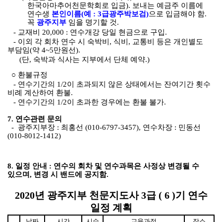
한국아마추어천문학회로 입금
).
보내는 예금주 이름에
연수생
본인이름
(
예
: 3
급광주박보검
)
으로 입금해야 함
.
꼭
광주지부
임을 명기할 것
.
-
교재비
20,000 :
연수개강 당일 현금으로 구입
.
-
이외 각 회차 연수 시 숙박비
,
식비
,
교통비 등은 개인별도
부담임
(
약
4~5
만원선
).
(
단
,
숙박과 식사는 지부에서 단체 예약
.)
○
환불규정
-
연수기간의
1/2
이 초과되지 않은 상태에서는 잔여기간 횟수
비례 계산하여 환불
.
-
연수기간의
1/2
이 초과한 경우에는 환불 불가
.
7.
연수관련 문의
-
광주지부장
:
최홍선
(010-6797-3457),
연수차장
:
민동선
(010-8012-1412)
8.
일정 안내
:
연수의 회차 및 연수과목은 사정상 변경될 수
있으며
,
변경 시 밴드에 공지함.
2020
년 광주지부 천문지도사
3
급
( 6 )
기 연수
일정 계획
날짜
시간
시수
교육과정
장소