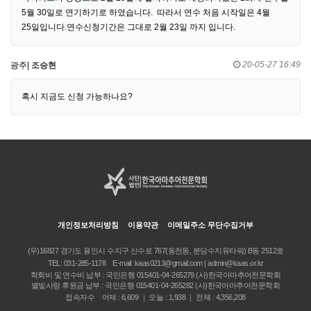
5월 30일로 연기하기로 하였습니다. 따라서 연수 처음 시작일은 4월
25일입니다.연수신청기간은 그대로 2월 23일 까지 입니다.
20-05-27 16:49
광주|
조승현
혹시 지금도 신청 가능하나요?
개인정보처리방침
이용약관
이메일주소 무단수집거부
(우)16827 경기도 용인시 수지구 신수로 767(동천동, 분당수지유타워) B동 2512호
TEL:
031-285-1178
E-mail:
kaas0213@gmail.com | admin@kaas.or.kr
학회비 및 연수비 납부 : 국민은행 015401-04-265279 (사)한국아마추어천문학회
별빛사랑 후원금 납부 : 국민은행 015401-04-265282 (사)한국아마추어천문학회
접속자수 어제 : 6,609 ｜ 오늘 : 1,938 ｜ 전체 : 4,356,208