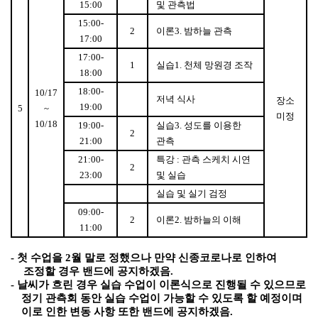
15:00
및 관측법
15:00-
2
이론
3.
밤하늘 관측
17:00
17:00-
1
실습
1.
천체 망원경 조작
18:00
18:00-
10/17
저녁 식사
장소
19:00
5
~
미정
10/18
19:00-
실습
3.
성도를 이용한
2
21:00
관측
21:00-
특강
:
관측 스케치 시연
2
23:00
및 실습
실습 및 실기 검정
09:00-
2
이론
2.
밤하늘의 이해
11:00
-
첫 수업을
2
월 말로 정했으나 만약 신종코로나로 인하여
조정할 경우 밴드에 공지하겠음
.
-
날씨가 흐린 경우 실습 수업이 이론식으로 진행될 수 있으므로
정기 관측회 동안 실습 수업이 가능할 수 있도록 할 예정이며
이로 인한 변동 사항 또한 밴드에 공지하겠음
.