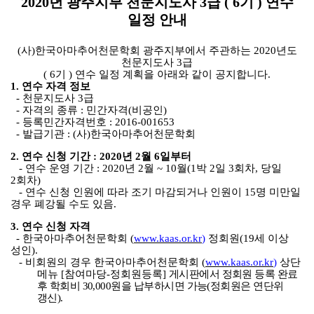
2020
년 광주지부 천문지도사
3
급
( 6
기
)
연수
일정 안내
(
사
)
한국아마추어천문학회 광주지부에서 주관하는
2020
년도
천문지도사
3
급
( 6
기
)
연수 일정 계획을 아래와 같이 공지합니다
.
1.
연수 자격 정보
-
천문지도사
3
급
-
자격의 종류
:
민간자격
(
비공인
)
-
등록민간자격번호
: 2016-001653
-
발급기관
: (
사
)
한국아마추어천문학회
2.
연수 신청 기간
: 2020
년
2
월
6
일부터
-
연수 운영 기간
: 2020
년
2
월
~ 10
월
(1
박
2
일
3
회차
,
당일
2
회차
)
-
연수 신청 인원에 따라 조기 마감되거나 인원이
15
명 미만일
경우 폐강될 수도 있음
.
3.
연수 신청 자격
-
한국아마추어천문학회
(
www.kaas.or.kr
)
정회원
(19
세 이상
성인
).
-
비회원의 경우 한국아마추어천문학회
(
www.kaas.or.kr
)
상단
메뉴
[
참여마당
-
정회원등록
]
게시판에서 정회원 등록 완료
후 학회비
30,000
원을 납부하시면 가능
(
정회원은 연단위
갱신
).