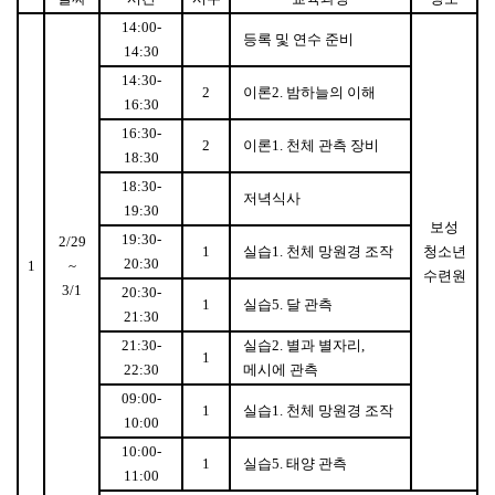
14:00-
등록 및 연수 준비
14:30
14:30-
2
이론
2.
밤하늘의 이해
16:30
16:30-
2
이론
1.
천체 관측 장비
18:30
18:30-
저녁식사
19:30
보성
19:30-
2/29
1
실습
1.
천체 망원경 조작
청소년
20:30
1
~
수련원
3/1
20:30-
1
실습
5.
달 관측
21:30
21:30-
실습
2.
별과 별자리
,
1
22:30
메시에 관측
09:00-
1
실습
1.
천체 망원경 조작
10:00
10:00-
1
실습
5.
태양 관측
11:00