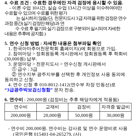
4.
수료 조건
:
수료한 경우에만 자격 검정에 응시할 수 있음
.
-
이론 수업
10
시간
,
실습 수업
13
시간 이상을
이수하여야만
수료할 수 있으며 수료
를 위한 평가
는 실시하지 않음
(
단
,
천문지도사
3
급 자격을 위한 검정은 연수
과정 중간
(
실기 검정만 해당
)
과 연
수 수료 후 필기와 실기 검정으로 구분되어 실시되며 자세한
내용은 추후에 공지함
.)
5.
연수 신청 방법
:
자세한 내용은 첨부파일 확인
1.
한국아마추어천문학회 홈페이지
(
)
에 회원으로 가입
.
2.
참여마당
>
정회원등록 게시판에서 정회원등록 후 학회비
(30,000
원
)
납부
.
3.
운영마당
>
천문지도사
>
연수신청 게시판에서
①
급수
: 3
급
②
연수지부 광주지부를 선택한 후 개인정보 사용 동의에
동의하고 신청
.
4.
연수 신청 후
010-8012-1412(연수부 차장 민동선)
로
“3
급광주박보검신청함
”
문자 전송
.
6.
연수비
: 200,000
원
(
검정비는 추후 해당자에게 적용됨
)
연수비
교재비
검정비
자격증 발급비
200,000
원
20,000
원
50,000
원
30,000
원
-
연수비
200,000
원
.
연수비는 강사료 및 연수 운영비로 사용
(
국민은행
015401-04-265279, (
사
)