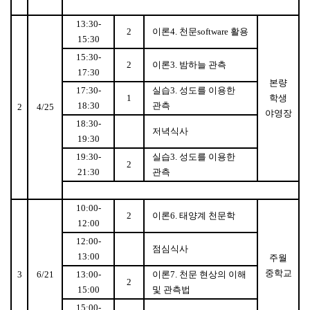
13:30-
2
이론
4.
천문
software
활용
15:30
15:30-
2
이론
3.
밤하늘 관측
17:30
본량
17:30-
실습
3.
성도를 이용한
1
학생
18:30
관측
2
4/25
야영장
18:30-
저녁식사
19:30
19:30-
실습
3.
성도를 이용한
2
21:30
관측
10:00-
2
이론
6.
태양계 천문학
12:00
12:00-
점심식사
13:00
주월
중학교
3
6/21
13:00-
이론
7.
천문 현상의 이해
2
15:00
및 관측법
15:00-