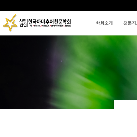
학회소개
천문지
류
하위분류
하위분류