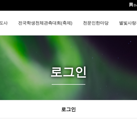
B
도사
전국학생천체관측대회(축제)
천문인한마당
별빛사랑
로그인
로그인