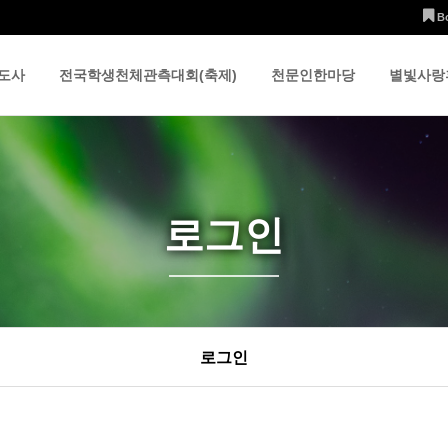
B
도사
전국학생천체관측대회(축제)
천문인한마당
별빛사랑
로그인
로그인