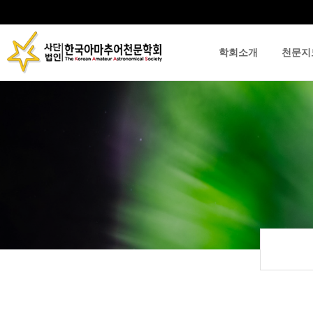
학회소개
천문지
류
하위분류
하위분류