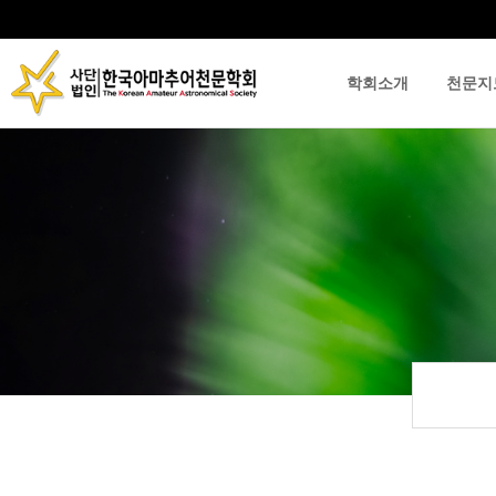
학회소개
천문지
류
하위분류
하위분류