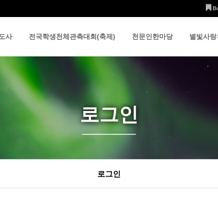
B
도사
전국학생천체관측대회(축제)
천문인한마당
별빛사랑
로그인
로그인