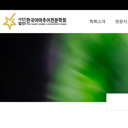
학회소개
천문지
류
하위분류
하위분류