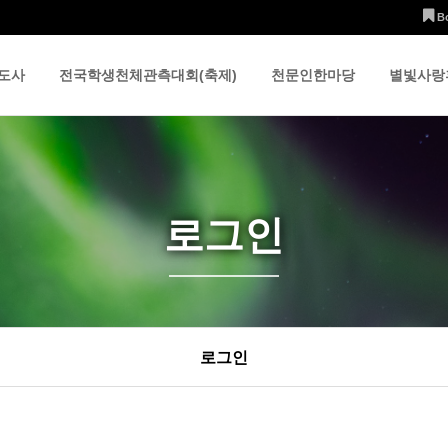
B
도사
전국학생천체관측대회(축제)
천문인한마당
별빛사랑
로그인
로그인