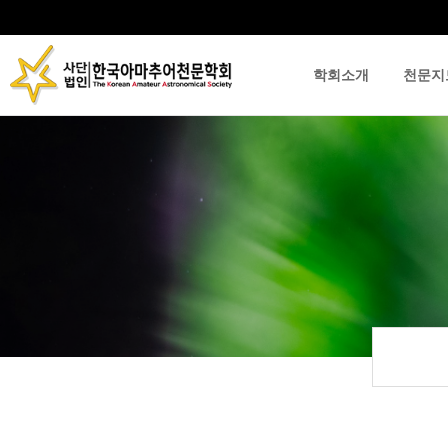
학회소개
천문지
류
하위분류
하위분류