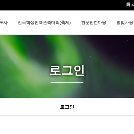
B
도사
전국학생천체관측대회(축제)
천문인한마당
별빛사랑
로그인
로그인