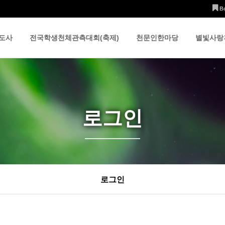
B
도사
전국학생천체관측대회(축제)
천문인한마당
별빛사랑
로그인
로그인