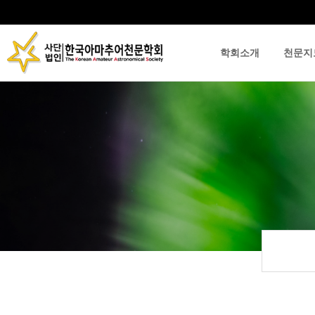
학회소개
천문지
류
하위분류
하위분류