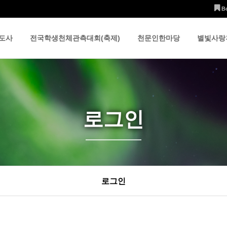
B
도사
전국학생천체관측대회(축제)
천문인한마당
별빛사랑
로그인
로그인