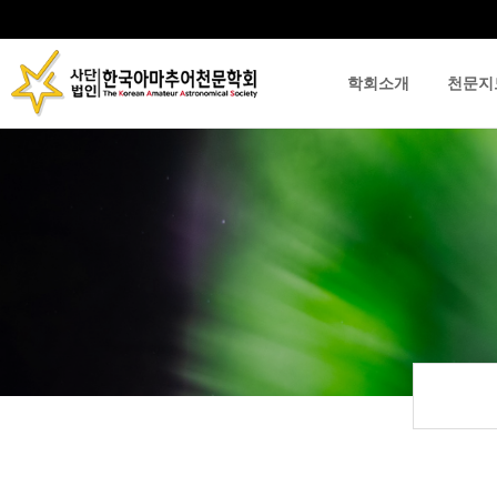
학회소개
천문지
류
하위분류
하위분류