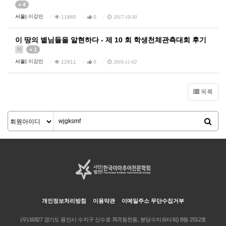
+ 4
서울|
이강민
11880
0
2017-10-30
이 땅의 별님들을 알현하다 - 제 10 회 학생천체관측대회 후기
H
+ 1
서울|
이강민
12811
0
2016-11-02
목록
개인정보처리방침
이용약관
이메일주소 무단수집거부
(우)16827 경기도 용인시 수지구 신수로 767(동천동, 분당수지유타워) B동 2512호