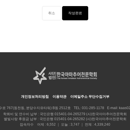
취소
개인정보처리방침
이용약관
이메일주소 무단수집거부
수로 767(동천동, 분당수지유타워) B동 2512호
TEL:
031-285-1178
E-mail:
kaas02
학회비 및 연수비 납부 : 국민은행 015401-04-265279 (사)한국아마추어천문학회
별빛사랑 후원금 납부 : 국민은행 015401-04-265282 (사)한국아마추어천문학회
접속자수 어제 : 6,552 ｜ 오늘 : 3,747 ｜ 전체 : 4,339,240