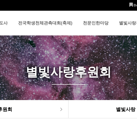
B
도사
전국학생천체관측대회(축제)
천문인한마당
별빛사랑
별빛사랑후원회
후원회
별빛사랑