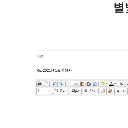
별
P
"맑은 고딕", "Malgun Gothic", gulim
12px
줄 간격