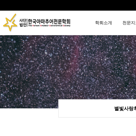
학회소개
천문지
류
하위분류
하위분류
별빛사랑