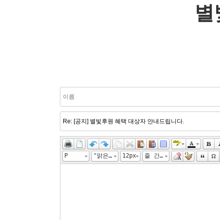
별
P
"맑은 고딕", "Malgun Gothic", gulim
12px
줄 간격