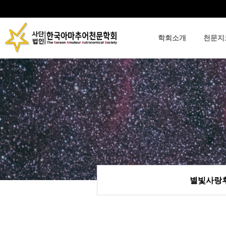
학회소개
천문지
류
하위분류
하위분류
별빛사랑