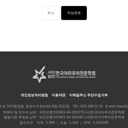
취소
개인정보처리방침
이용약관
이메일주소 무단수집거부
수로 767(동천동, 분당수지유타워) B동 2512호
TEL:
031-285-1178
E-mail:
kaas02
학회비 및 연수비 납부 : 국민은행 015401-04-265279 (사)한국아마추어천문학회
별빛사랑 후원금 납부 : 국민은행 015401-04-265282 (사)한국아마추어천문학회
접속자수 어제 : 5,590 ｜ 오늘 : 1,104 ｜ 전체 : 4,330,045