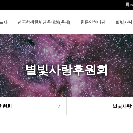
B
도사
전국학생천체관측대회(축제)
천문인한마당
별빛사랑
별빛사랑후원회
후원회
별빛사랑