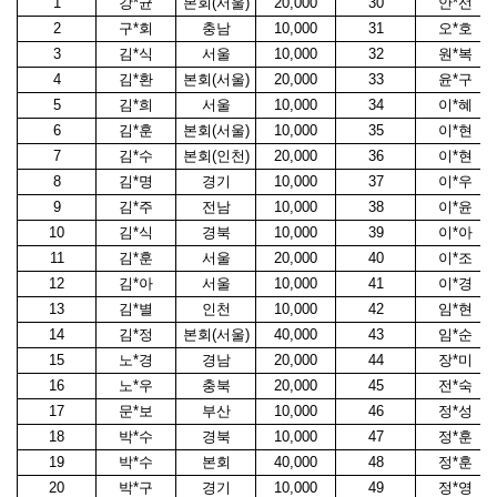
1
강*균
본회(서울)
20,000
30
안*선
2
구*회
충남
10,000
31
오*호
3
김*식
서울
10,000
32
원*복
4
김*환
본회(서울)
20,000
33
윤*구
5
김*희
서울
10,000
34
이*혜
6
김*훈
본회(서울)
10,000
35
이*현
7
김*수
본회(인천)
20,000
36
이*현
8
김*명
경기
10,000
37
이*우
9
김*주
전남
10,000
38
이*윤
10
김*식
경북
10,000
39
이*아
11
김*훈
서울
20,000
40
이*조
12
김*아
서울
10,000
41
이*경
13
김*별
인천
10,000
42
임*현
14
김*정
본회(서울)
40,000
43
임*순
15
노*경
경남
20,000
44
장*미
16
노*우
충북
20,000
45
전*숙
17
문*보
부산
10,000
46
정*성
18
박*수
경북
10,000
47
정*훈
19
박*수
본회
40,000
48
정*훈
20
박*구
경기
10,000
49
정*영