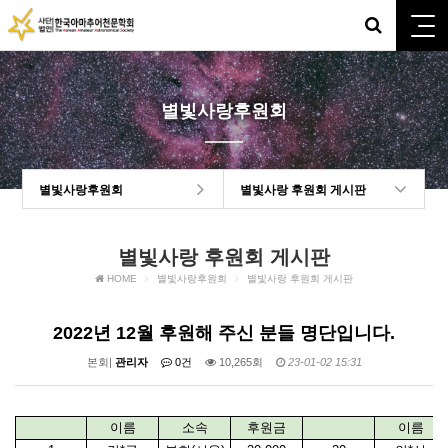
별빛사랑후원회
별빛사랑후원회
별빛사랑 후원회 게시판
별빛사랑 후원회 게시판
HOME
별빛사랑후원회
별빛사랑 후원회 게시판
2022년 12월 후원해 주신 분들 명단입니다.
본회|
관리자
0건
10,265회
23-01-02 15:31
이름
소속
후원금
이름