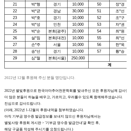
21
박*형
경기
10,000
50
정*경
22
박*균
경남
30,000
51
조*선
23
박*호
경기
10,000
52
조*구
24
박*성
인천
10,000
53
차*권
25
박*순
본회(광주)
20,000
54
최*원
26
설*침
본회(대전)
10,000
55
최*선
27
손*주
서울
10,000
56
한*욱
28
송*선
경기
10,000
57
황*승
29
심*철
본회(서울)
250,000
계
2022년 12월 후원해 주신 분들 명단입니다.
2022년 별빛후원으로 한국아마추어천문학회를 빛내주신 모든 후원자님께 감사인
더 많은 분들이 하늘을 배우고, 가르치고, 우러를수 있도록 함께해주셨습니다.
진심으로 감사드립니다.
(아래, 2022년 1-12월의 후원내역을 첨부하였습니다.
아직 기부금 영수증 발급정보를 보내지 않으신 후원자님께서는
별빛사랑 후원회 게시판 > '기부금 영수증 발급안내'글 확인 후,
해당 구글폼 작성해 주시기를 요청드립니다.)