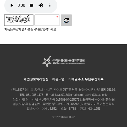
자동등록방지 숫자를 순서대로 입력하세요.
개인정보처리방침
이용약관
이메일주소 무단수집거부
(우)16827 경기도 용인시 수지구 신수로 767(동천동, 분당수지유타워) B동 2512호
TEL:
031-285-1178
E-mail:
kaas0213@gmail.com | admin@kaas.or.kr
학회비 및 연수비 납부 : 국민은행 015401-04-265279 (사)한국아마추어천문학회
별빛사랑 후원금 납부 : 국민은행 015401-04-265282 (사)한국아마추어천문학회
접속자수 어제 : 6,552 ｜ 오늘 : 5,758 ｜ 전체 : 4,341,251
©
www.kaas.or.kr