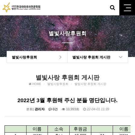
별빛사랑후원회
별빛사랑후원회
별빛사랑 후원회 게시판
별빛사랑 후원회 게시판
HOME
별빛사랑후원회
별빛사랑 후원회 게시판
2022년 3월 후원해 주신 분들 명단입니다.
본회|
관리자
0건
10,993회
22-04-01 11:39
이름
소속
후원금
이름