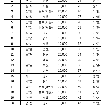
1
구
*
회
충남
10,000
24
원
*
복
2
김
*
식
서울
10,000
25
윤*구
3
김
*
환
본회(서울)
20,000
26
이
*
민
4
김
*
희
서울
10,000
27
이
*
혜
5
김
*
훈
본회(서울)
10,000
28
이
*
현
6
김
*
회
본회(서울)
20,000
29
이
*
웅
7
김
*
균
경기
10,000
30
이
*
현
8
김
*
명
경기
10,000
31
이
*
우
9
김
*
아
서울
10,000
32
이
*
규
10
김
*
별
인천
10,000
33
이
*
윤
11
노
*
경
경남
20,000
34
이
*
경
12
노
*
우
충북
20,000
35
임
*
현
13
문
*
보
부산
10,000
36
임
*
순
14
박
*
수
경북
10,000
37
전
*
숙
15
박
*
구
경기
10,000
38
정
*
성
16
박
*
호
경기
10,000
39
정
*
훈
17
박
*
순
본회(광주)
20,000
40
정
*
영
18
설
*
침
본회(대전)
10,000
41
정
*
경
19
손
*
주
서울
10,000
42
차
*
권
20
송
*
선
경기
10,000
43
최
*
원