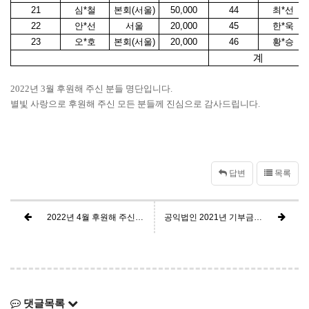
21
심
*
철
본회(서울)
50,000
44
최
*
선
22
안
*
선
서울
20,000
45
한
*
욱
23
오*호
본회(서울)
20,000
46
황
*
승
계
2022년 3월 후원해 주신 분들 명단입니다.
별빛 사랑으로 후원해 주신 모든 분들께 진심으로 감사드립니다.
답변
목록
2022년 4월 후원해 주신 분들 명단입니다.
공익법인 2021년 기부금모금액 활용실적 및 결산서류 공시
댓글목록