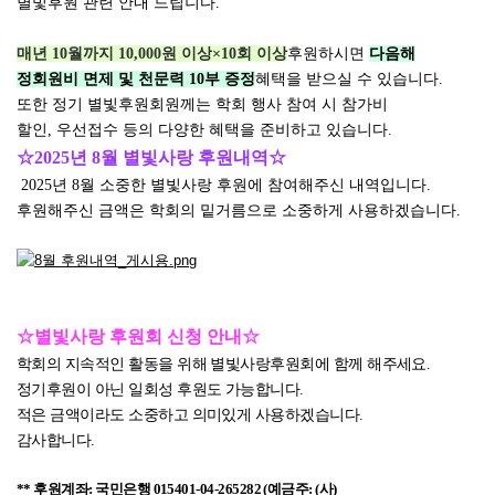
별빛후원 관련 안내 드립니다
.
매년
10
월까지
10,000
원 이상
×10
회 이상
후원하시면
다음해
정회원비 면제 및 천문력
10
부 증정
혜택을 받으실 수 있습니다.
또한 정기 별빛후원회원께는 학회 행사 참여 시 참가비
할인
,
우선접수 등의 다양한 혜택을 준비하고 있습니다.
☆
2025
년 8
월 별빛사랑 후원내역
☆
2025
년 8
월 소중한 별빛사랑 후원에 참여해주신 내역입니다
.
후원해주신 금액은 학회의 밑거름으로 소중하게 사용하겠습니다
.
☆
별빛사랑 후원회 신청 안내
☆
학회의 지속적인 활동을 위해 별빛사랑후원회에 함께 해주세요
.
정기후원이 아닌 일회성 후원도 가능합니다
.
적은 금액이라도 소중하고 의미있게 사용하겠습니다
.
감사합니다
.
**
후원계좌
:
국민은행
015401-04-265282 (
예금주
: (
사
)