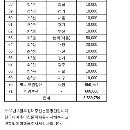
58
정*은
충남
10,000
59
정*경
경기
10,000
60
조*선
서울
10,000
61
조*구
경기
10,000
62
차*희
부산
10,000
63
차*권
본회(서울)
50,000
64
최*삼
대전
20,000
65
최*정
대전
10,000
66
최*원
경기
10,000
67
최*선
광주
10,000
68
한*욱
서울
10,000
69
황*승
대구
10,000
70
멕시코원정대
25인
659,754
71
익명후원
-
600,000
합계
2,589,754
2024
년
4
월후원해주신분들명단입니다
.
한국아마추어천문학회를지지해주시고
변함없이함께해주셔서감사합니다.