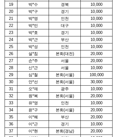
19
박*수
경북
10,000
20
박*구
경기
10,000
21
박*영
인천
10,000
22
박*민
대구
10,000
23
박*호
경기
10,000
24
박*근
부산
10,000
25
박*성
인천
10,000
26
설*침
본회(대전)
20,000
27
손*주
서울
20,000
28
신*근
서울
10,000
29
심*철
본회(서울)
100,000
30
안*선
본회(서울)
30,000
31
오*재
광주
10,000
32
원*복
본회(서울)
20,000
33
유*영
인천
10,000
34
윤*구
본회(서울)
20,000
35
이*혜
부산
20,000
36
이*근
경기
10,000
37
이*현
본회(경남)
20,000