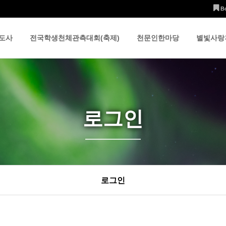
B
도사
전국학생천체관측대회(축제)
천문인한마당
별빛사랑
로그인
로그인