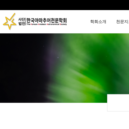
학회소개
천문지
류
하위분류
하위분류