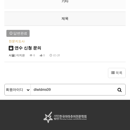
기타
제목
답변완료
천문지도사
연수 신청 문의
서울|
이지은
6
0
02-28
목록