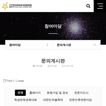
참여마당
참여마당
문의게시판
문의게시판
HOME
참여마당
문의게시판
Total 1 /
1 page
전체
홈페이지
회원가입 및 정보
천문지도사
학생천체관측대회
대한민국별축제
천문인축제한마당