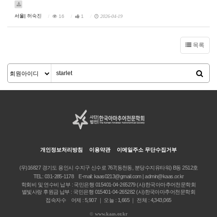
서울|
허숙진
16
1
2026-04-19
목록
개인정보처리방침
이용약관
이메일주소 무단수집거부
(우)16827 경기도 용인시 수지구 신수로 767(동천동, 분당수지유타워) B동 2512호
TEL:
031-285-1178
E-mail:
kaas0213@gmail.com | admin@kaas.or.kr
학회비 및 연수비 납부 : 국민은행 015401-04-265279 (사)한국아마추어천문학회
별빛사랑 후원금 납부 : 국민은행 015401-04-265282 (사)한국아마추어천문학회
접속자수 어제 : 5,907 ｜ 오늘 : 1,665 ｜ 전체 : 4,343,065
©
www.kaas.or.kr