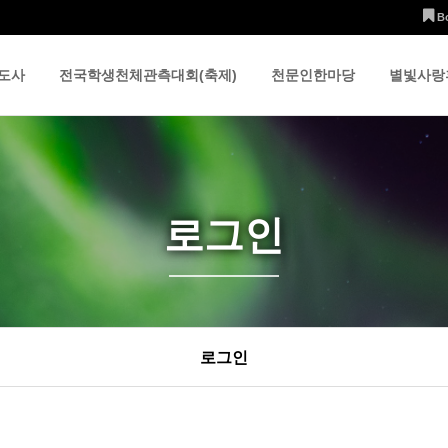
B
도사
전국학생천체관측대회(축제)
천문인한마당
별빛사랑
로그인
로그인