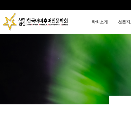
학회소개
천문지
류
하위분류
하위분류