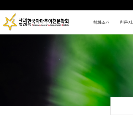
학회소개
천문지
류
하위분류
하위분류