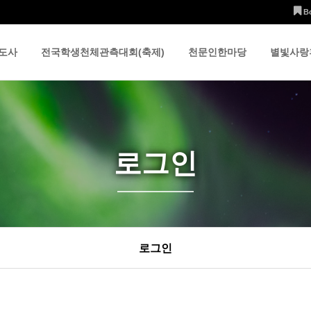
B
도사
전국학생천체관측대회(축제)
천문인한마당
별빛사랑
로그인
로그인