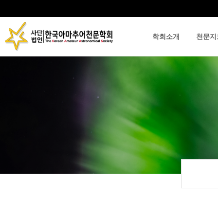
학회소개
천문지
류
하위분류
하위분류