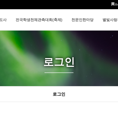
B
도사
전국학생천체관측대회(축제)
천문인한마당
별빛사랑
로그인
로그인