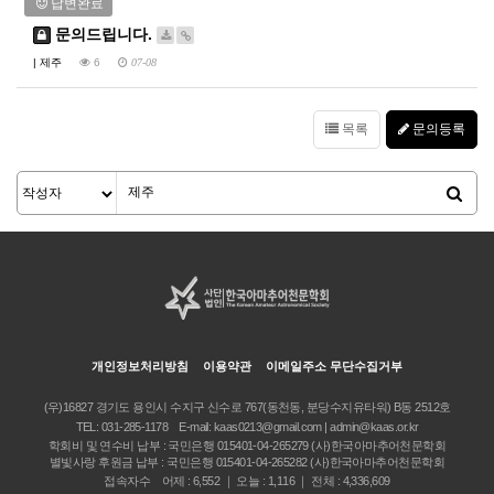
답변완료
문의드립니다.
|
제주
6
07-08
목록
문의등록
개인정보처리방침
이용약관
이메일주소 무단수집거부
(우)16827 경기도 용인시 수지구 신수로 767(동천동, 분당수지유타워) B동 2512호
TEL:
031-285-1178
E-mail:
kaas0213@gmail.com | admin@kaas.or.kr
학회비 및 연수비 납부 : 국민은행 015401-04-265279 (사)한국아마추어천문학회
별빛사랑 후원금 납부 : 국민은행 015401-04-265282 (사)한국아마추어천문학회
접속자수 어제 : 6,552 ｜ 오늘 : 1,116 ｜ 전체 : 4,336,609