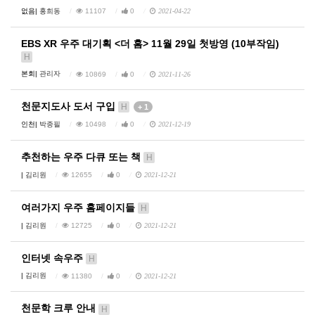
없음|
홍희동
11107
0
2021-04-22
EBS XR 우주 대기획 <더 홈> 11월 29일 첫방영 (10부작임)
H
본회|
관리자
10869
0
2021-11-26
천문지도사 도서 구입
H
+ 1
인천|
박종필
10498
0
2021-12-19
추천하는 우주 다큐 또는 책
H
|
김리원
12655
0
2021-12-21
여러가지 우주 홈페이지들
H
|
김리원
12725
0
2021-12-21
인터넷 속우주
H
|
김리원
11380
0
2021-12-21
천문학 크루 안내
H