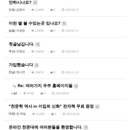
안하시나요?
H
인천|
김현아
11466
0
2020-02-22
이런 별 볼 수있는곳 있나요?
H
없음|
이장한
12908
0
2020-07-12
첫글남깁니다.
H
부산|
조영심
10949
0
2020-08-27
가입했슴니다
H
전남|
양나연
10876
0
2020-11-18
Re: 여러가지 우주 홈페이지들
H
|
dd
8798
0
2023-08-04
"천문학 역사 in 이집트 신화" 전자책 무료 증정
H
대전|
김 태길
11282
0
2021-04-06
온라인 천문대에 여러분들을 환영합니다.
H