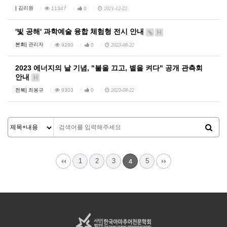
|
김리원
11347
0
2021-12-22
'빛 공해' 과학예술 융합 체험형 전시 안내
H
본회|
관리자
9260
0
2023-08-22
​2023 에너지의 날 기념, "불을 끄고, 별을 켜다" 공개 관측회
안내
H
전북|
최봉규
9303
0
2023-08-22
1
2
3
5
4