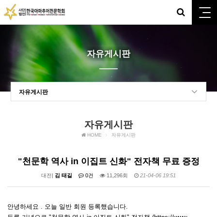
자유게시판
자유게시판
자유게시판
HOME
자유게시판
"천문학 역사 in 이집트 신화" 전자책 무료 증정
대전|
김 태길
0건
11,296회
21-04-06 19:51
안녕하세요 . 오늘 일반 회원 등록했습니다.