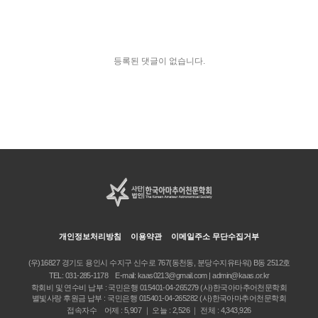
등록된 댓글이 없습니다.
개인정보처리방침
이용약관
이메일주소 무단수집거부
(우)16827 경기도 용인시 수지구 신수로 767(동천동, 분당수지유타워) B동 2512호
TEL:
031-285-1178
E-mail:
kaas0213@gmail.com | admin@kaas.or.kr
학회비 및 연수비 납부 : 국민은행 015401-04-265279 (사)한국아마추어천문학회
별빛사랑 후원금 납부 : 국민은행 015401-04-265282 (사)한국아마추어천문학회
접속자수 어제 : 5,907 ｜ 오늘 : 2,526 ｜ 전체 : 4,343,926