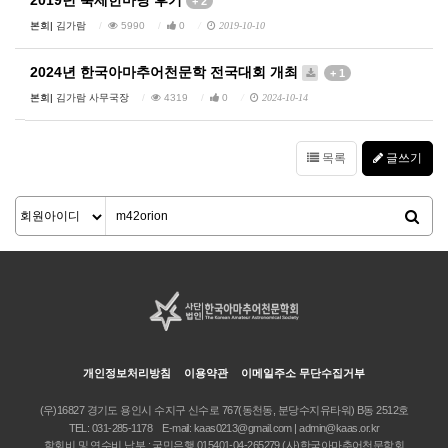
2019년 축제한마당 후기
+ 2
본회|
김가람
5990
0
2019-10-10
2024년 한국아마추어천문학 전국대회 개최
+ 1
본회|
김가람 사무국장
4319
0
2024-10-14
목록
글쓰기
개인정보처리방침
이용약관
이메일주소 무단수집거부
(우)16827 경기도 용인시 수지구 신수로 767(동천동, 분당수지유타워) B동 2512호
TEL:
031-285-1178
E-mail:
kaas0213@gmail.com | admin@kaas.or.kr
학회비 및 연수비 납부 : 국민은행 015401-04-265279 (사)한국아마추어천문학회