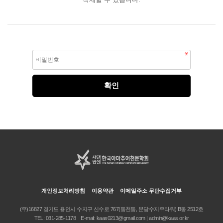
개인정보처리방침
이용약관
이메일주소 무단수집거부
(우)16827 경기도 용인시 수지구 신수로 767(동천동, 분당수지유타워) B동 2512호
TEL:
031-285-1178
E-mail:
kaas0213@gmail.com | admin@kaas.or.kr