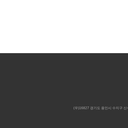
(우)16827 경기도 용인시 수지구 신