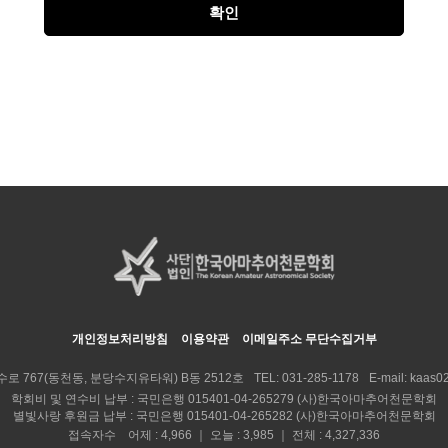
개인정보처리방침
이용약관
이메일주소 무단수집거부
수로 767(동천동, 분당수지유타워) B동 2512호
TEL:
031-285-1178
E-mail:
kaas02
학회비 및 연수비 납부 : 국민은행 015401-04-265279 (사)한국아마추어천문학회
별빛사랑 후원금 납부 : 국민은행 015401-04-265282 (사)한국아마추어천문학회
접속자수 어제 : 4,966 ｜ 오늘 : 3,985 ｜ 전체 : 4,327,336