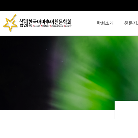
학회소개
천문지
류
하위분류
하위분류