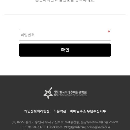
개인정보처리방침
이용약관
이메일주소 무단수집거부
(우)16827 경기도 용인시 수지구 신수로 767(동천동, 분당수지유타워) B동 2512호
TEL:
031-285-1178
E-mail:
kaas0213@gmail.com | admin@kaas.or.kr