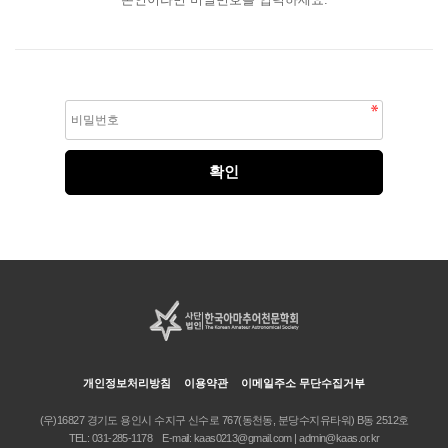
개인정보처리방침
이용약관
이메일주소 무단수집거부
(우)16827 경기도 용인시 수지구 신수로 767(동천동, 분당수지유타워) B동 2512호
TEL:
031-285-1178
E-mail:
kaas0213@gmail.com | admin@kaas.or.kr