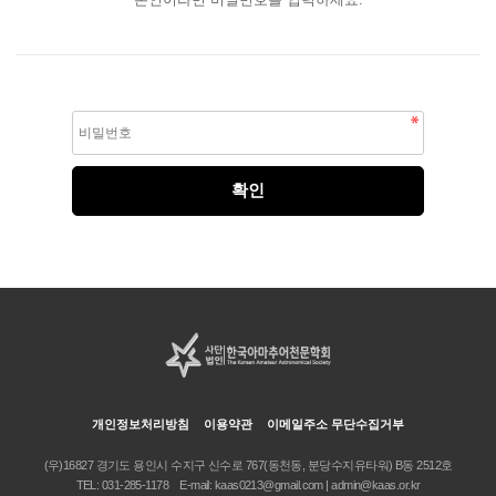
개인정보처리방침
이용약관
이메일주소 무단수집거부
(우)16827 경기도 용인시 수지구 신수로 767(동천동, 분당수지유타워) B동 2512호
TEL:
031-285-1178
E-mail:
kaas0213@gmail.com | admin@kaas.or.kr