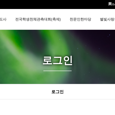
B
도사
전국학생천체관측대회(축제)
천문인한마당
별빛사랑
로그인
로그인