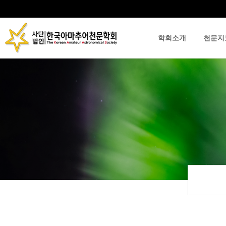
학회소개
천문지
류
하위분류
하위분류