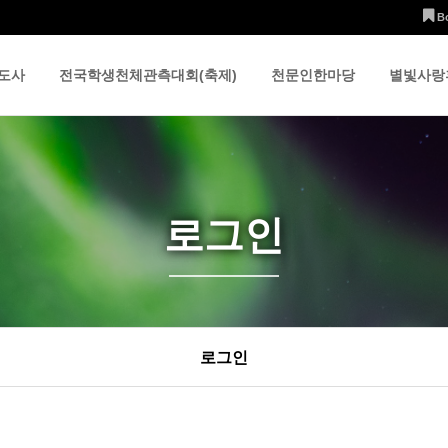
B
도사
전국학생천체관측대회(축제)
천문인한마당
별빛사랑
로그인
로그인