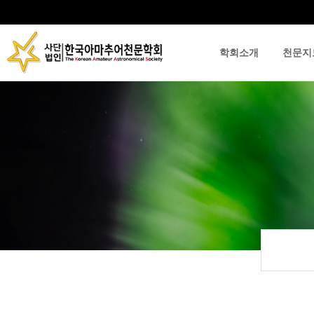
학회소개
천문지
류
하위분류
하위분류