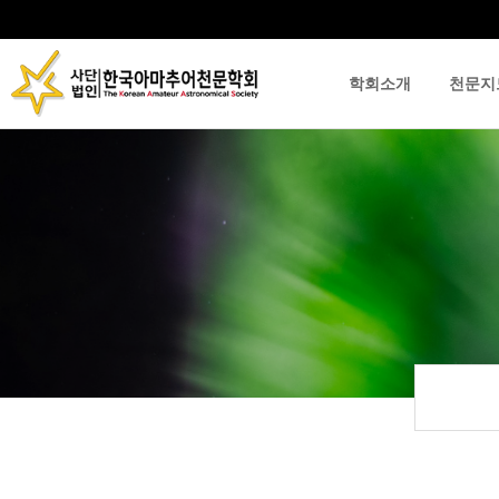
학회소개
천문지
류
하위분류
하위분류