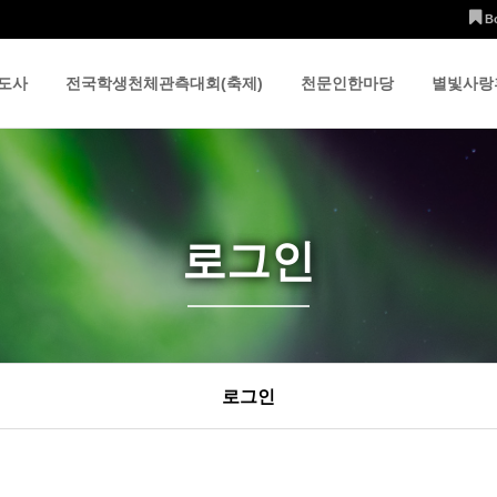
B
도사
전국학생천체관측대회(축제)
천문인한마당
별빛사랑
로그인
로그인