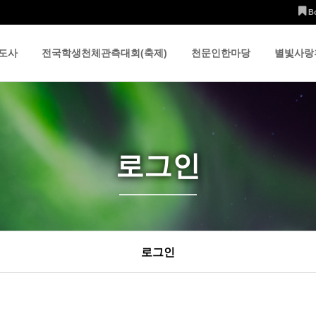
B
도사
전국학생천체관측대회(축제)
천문인한마당
별빛사랑
로그인
로그인