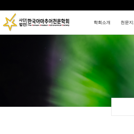
학회소개
천문지
류
하위분류
하위분류