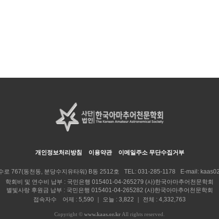
개인정보처리방침
이용약관
이메일주소 무단수집거부
수로 767(동천동, 분당수지유타워) B동 2512호
TEL:
031-285-1178
E-mail:
kaas02
학회비 및 연수비 납부 : 국민은행 015401-04-265279 (사)한국아마추어천문학회
별빛사랑 후원금 납부 : 국민은행 015401-04-265282 (사)한국아마추어천문학회
접속자수 어제 : 5,590 ｜ 오늘 : 3,822 ｜ 전체 : 4,332,763
Copyright
©
www.kaas.or.kr
All rights reserved.