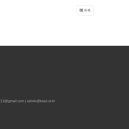
목록
13@gmail.com | admin@kaas.or.kr