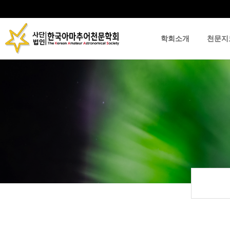
학회소개
천문지
류
하위분류
하위분류