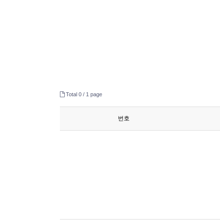
Total 0 /
1 page
번호