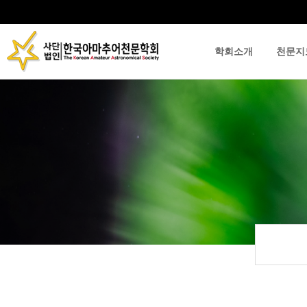
학회소개
천문지
류
하위분류
하위분류