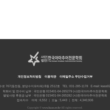
개인정보처리방침
이용약관
이메일주소 무단수집거부
수로 767(동천동, 분당수지유타워) B동 2512호
TEL:
031-285-1178
E-mail:
kaas02
학회비 및 연수비 납부 : 국민은행 015401-04-265279 (사)한국아마추어천문학회
별빛사랑 후원금 납부 : 국민은행 015401-04-265282 (사)한국아마추어천문학회
접속자수 어제 : 6,552 ｜ 오늘 : 5,443 ｜ 전체 : 4,340,936
Copyright
©
www.kaas.or.kr
All rights reserved.