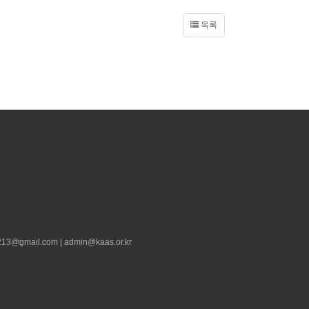
목록
13@gmail.com | admin@kaas.or.kr