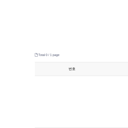
Total 0 /
1 page
번호