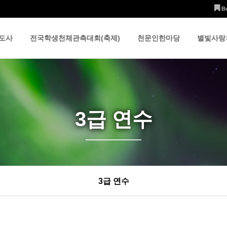
B
도사
전국학생천체관측대회(축제)
천문인한마당
별빛사랑
3급 연수
3급 연수