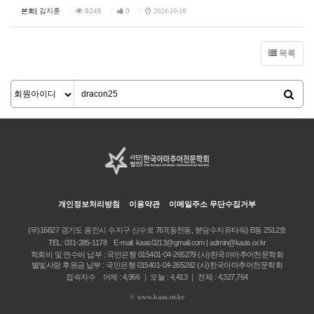
본회|
김지훈
8246
0
2024-10-18
목록
개인정보처리방침
이용약관
이메일주소 무단수집거부
(우)16827 경기도 용인시 수지구 신수로 767(동천동, 분당수지유타워) B동 2512호
TEL:
031-285-1178
E-mail:
kaas0213@gmail.com | admin@kaas.or.kr
학회비 및 연수비 납부 : 국민은행 015401-04-265279 (사)한국아마추어천문학회
별빛사랑 후원금 납부 : 국민은행 015401-04-265282 (사)한국아마추어천문학회
접속자수 어제 : 4,966 ｜ 오늘 : 4,413 ｜ 전체 : 4,327,764
©
www.kaas.or.kr