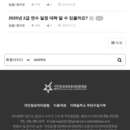
없음|
홍희동
578
0
2014-04-28
2020년 2급 연수 일정 대략 알 수 있을까요?
H
+ 1
없음|
홍희동
388
0
2020-01-13
목록
개인정보처리방침
이용약관
이메일주소 무단수집거부
(우)16827 경기도 용인시 수지구 신수로 767(동천동, 분당수지유타워) B동 2512호
TEL:
031-285-1178
E-mail:
kaas0213@gmail.com | admin@kaas.or.kr
학회비 및 연수비 납부 : 국민은행 015401-04-265279 (사)한국아마추어천문학회