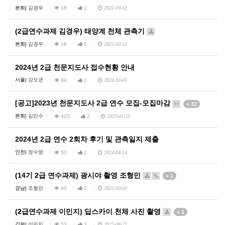
본회|
김경우
18
1
2022-10-12
(2급연수과제 김경우) 태양계 천체 관측기
본회|
김경우
16
1
2022-10-12
2024년 2급 천문지도사 접수현황 안내
서울|
강오균
84
1
2024-10-05
[공고]2023년 천문지도사 2급 연수 모집-모집마감
H
+ 32
본회|
김민수
425
2
2023-01-25
2024년 2급 연수 2회차 후기 및 관측일지 제출
인천|
정수영
53
2
2024-04-14
(14기 2급 연수과제) 광시야 촬영 조형민
+ 1
경남|
조형민
40
2
2022-10-02
(2급연수과제 이민지) 딥스카이 천체 사진 촬영
+ 1
강원|
이민지
53
3
2022-08-22