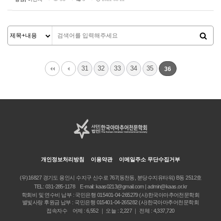
31
32
33
34
35
36
개인정보처리방침
이용약관
이메일주소 무단수집거부
(우)16827 경기도 용인시 수지구 신수로 767(동천동, 분당수지유타워) B동 2512호
TEL:
031-285-1178
E-mail:
kaas0213@gmail.com | admin@kaas.or.kr
학회비 및 연수비 납부 : 국민은행 015401-04-265279 (사)한국아마추어천문학회
별빛사랑 후원금 납부 : 국민은행 015401-04-265282 (사)한국아마추어천문학회
접속자수 어제 : 6,552 ｜ 오늘 : 2,227 ｜ 전체 : 4,337,720