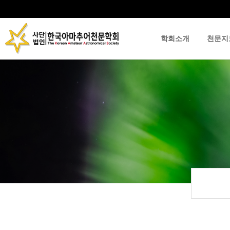
학회소개
천문지
류
하위분류
하위분류