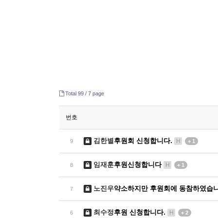
Total 99 /
7 page
번호
김한별
후원회 신청합니다.
H
9
+ 1
임재훈
후원신청합니다
H
8
+ 1
노진우
약소하지만 후원회에 동참하였습
7
최수정
후원 신청합니다.
H
6
+ 2