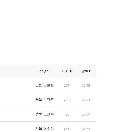
작성자
조회
날짜
인천|
김한별
267
09-18
서울|
임재훈
226
09-03
충북|
노진우
708
05-04
서울|
최수정
661
03-15