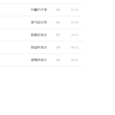
서울|
이수웅
702
02-20
경기|
김선명
691
02-04
없음|
김일순
707
10-31
전남|
박효순
749
06-02
경북|
박광수
741
06-01