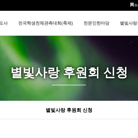
B
도사
전국학생천체관측대회(축제)
천문인한마당
별빛사랑
별빛사랑 후원회 신청
별빛사랑 후원회 신청