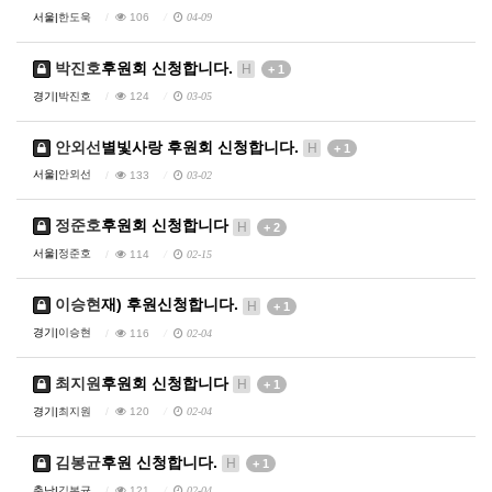
서울|
한도욱
106
04-09
박진호
후원회 신청합니다.
H
+ 1
경기|
박진호
124
03-05
안외선
별빛사랑 후원회 신청합니다.
H
+ 1
서울|
안외선
133
03-02
정준호
후원회 신청합니다
H
+ 2
서울|
정준호
114
02-15
이승현
재) 후원신청합니다.
H
+ 1
경기|
이승현
116
02-04
최지원
후원회 신청합니다
H
+ 1
경기|
최지원
120
02-04
김봉균
후원 신청합니다.
H
+ 1
충남|
김봉균
121
02-04