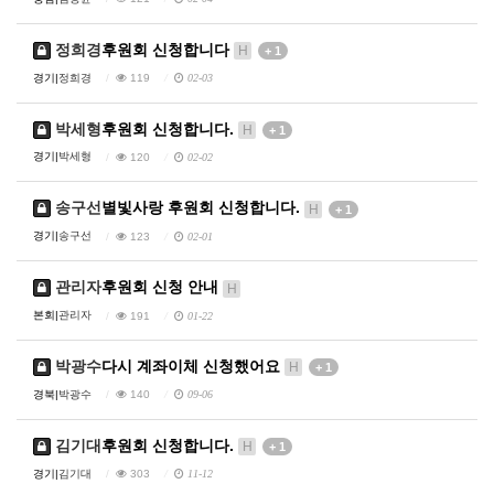
정희경
후원회 신청합니다
H
+ 1
경기|
정희경
119
02-03
박세형
후원회 신청합니다.
H
+ 1
경기|
박세형
120
02-02
송구선
별빛사랑 후원회 신청합니다.
H
+ 1
경기|
송구선
123
02-01
관리자
후원회 신청 안내
H
본회|
관리자
191
01-22
박광수
다시 계좌이체 신청했어요
H
+ 1
경북|
박광수
140
09-06
김기대
후원회 신청합니다.
H
+ 1
경기|
김기대
303
11-12