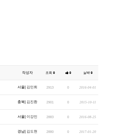
작성자
조회
날짜
서울|
김민회
2913
0
2016-04-01
충북|
김진환
2901
0
2015-10-11
서울|
이강민
2883
0
2016-08-25
경남|
김도현
2880
0
2017-01-20