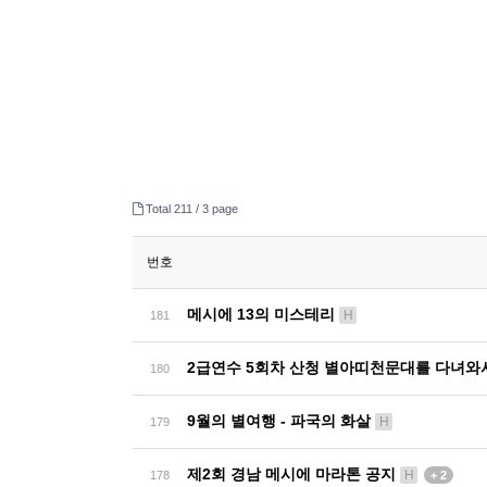
Total 211 /
3 page
번호
메시에 13의 미스테리
H
181
2급연수 5회차 산청 별아띠천문대를 다녀와
180
9월의 별여행 - 파국의 화살
H
179
제2회 경남 메시에 마라톤 공지
H
178
+ 2