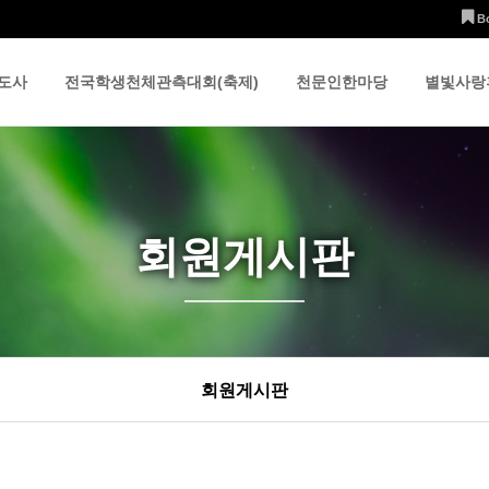
B
도사
전국학생천체관측대회(축제)
천문인한마당
별빛사랑
회원게시판
회원게시판