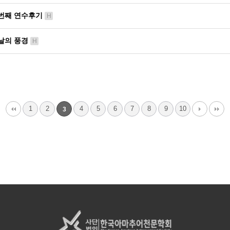
 두번째 연수후기
H
첫날의 풍경
H
1
2
4
5
6
7
8
9
10
3