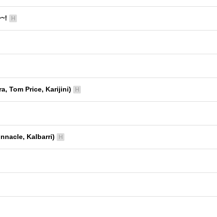
~!
H
om Price, Karijini)
H
cle, Kalbarri)
H