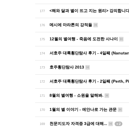
<해와 달과 별이 뜨고 지는 원리> 강의합니다
177
메시에 마라톤의 강적들
H
176
12월의 별여행 - 죽음에 도전한 사나이
H
175
서호주 대륙횡단탐사 후기 - 4일째 (Nanutarra, T
174
호주횡단탐사 2013
H
173
서호주 대륙횡단탐사 후기 - 2일째 (Perth, Pinna
172
8월의 별여행 - 소원을 말해봐.
H
171
1월의 별 이야기 - 에안나로 가는 관문
H
170
천문지도자 자격증 3급에 대해...
H
169
+ 2