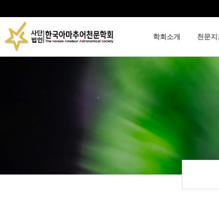
학회소개
천문지
류
하위분류
하위분류