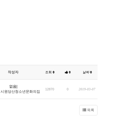
작성자
조회
날짜
없음|
12870
0
2019-03-07
역시원당산청소년문화의집
목록