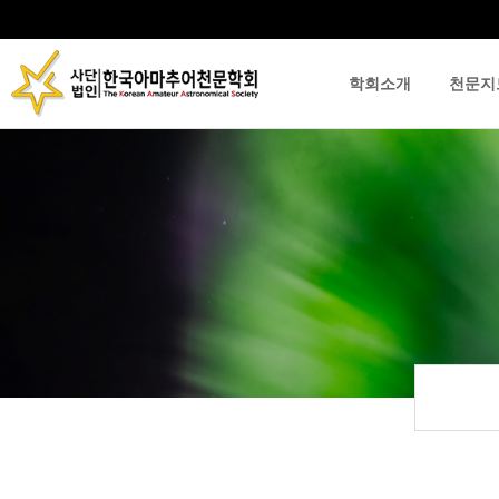
학회소개
천문지
류
하위분류
하위분류