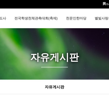
B
도사
전국학생천체관측대회(축제)
천문인한마당
별빛사랑
자유게시판
자유게시판