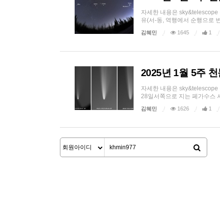
자세한 내용은 sky&telesc
유(서-동, 역행에서 순행으로 변
김혜민
1645
1
2025년 1월 5주
자세한 내용은 sky&telesc
28일서쪽으로 지는 페가수스 사
김혜민
1626
1
처음
맨끝