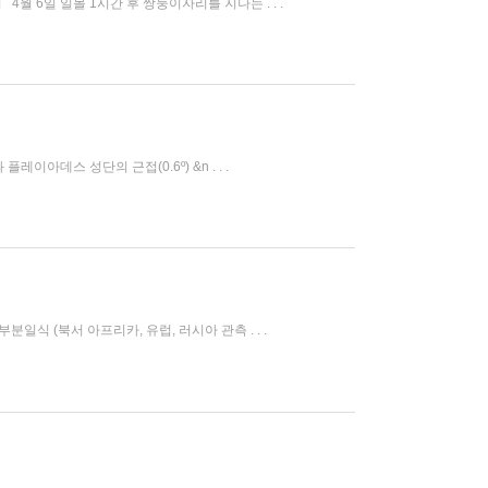
4월 6일 일몰 1시간 후 쌍둥이자리를 지나는 . . .
플레이아데스 성단의 근접(0.6º) &n . . .
부분일식 (북서 아프리카, 유럽, 러시아 관측 . . .