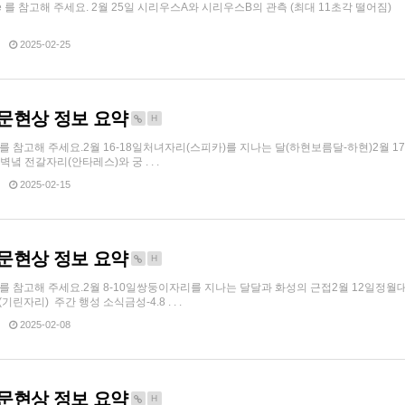
cope 를 참고해 주세요. 2월 25일 시리우스A와 시리우스B의 관측 (최대 11초각 떨
2025-02-25
 천문현상 정보 요약
H
ope 를 참고해 주세요.2월 16-18일처녀자리(스피카)를 지나는 달(하현보름달-하현)2월 1
벽녘 전갈자리(안타레스)와 궁 . . .
2025-02-15
 천문현상 정보 요약
H
cope 를 참고해 주세요.2월 8-10일쌍둥이자리를 지나는 달달과 화성의 근접2월 12일
린자리) 주간 행성 소식금성-4.8 . . .
2025-02-08
 천문현상 정보 요약
H