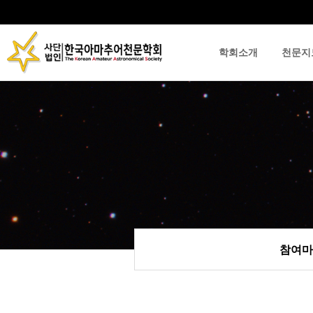
학회소개
천문지
류
하위분류
하위분류
참여마