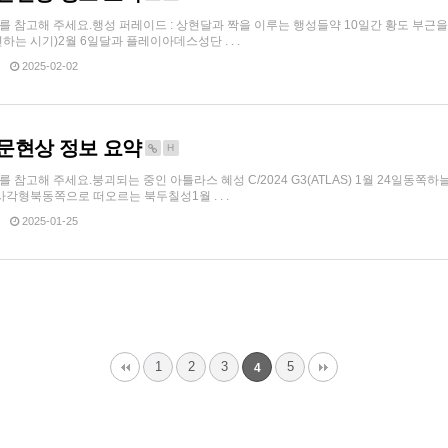
ope 를 참고해 주세요.행성 퍼레이드 : 상현달과 짝을 이루는 행성들약 10일간 황도 부근을
하는 시기)2월 6일달과 플레이아데스성단 . . .
2025-02-02
 천문현상 정보 요약
H
ope 를 참고해 주세요.붕괴되는 중인 아틀라스 혜성 C/2024 G3(ATLAS) 1월 24일
각형북동쪽으로 떠오르는 북두칠성1월 . . .
2025-01-25
1
2
3
5
4