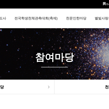
B
도사
전국학생천체관측대회(축제)
천문인한마당
별빛사랑
참여마당
당
천